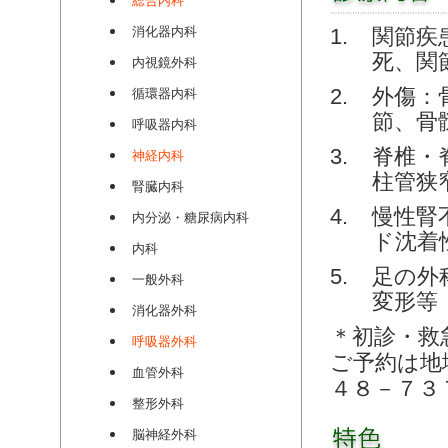
総合内科
消化器内科
関節疾
死、関
内視鏡外科
外傷：
循環器内科
節、骨
呼吸器内科
脊椎・
神経内科
柱管狭
腎臓内科
慢性腎
内分泌・糖尿病内科
ド沈着
内科
足の外
一般外科
変形等
消化器外科
＊初診・救
呼吸器外科
ご予約は地
血管外科
４８－７３
整形外科
脳神経外科