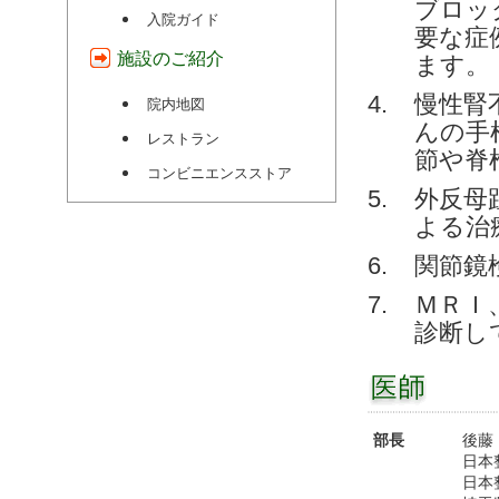
ブロッ
入院ガイド
要な症
施設のご紹介
ます。
慢性腎
院内地図
んの手
レストラン
節や脊
コンビニエンスストア
外反母
よる治
関節鏡
ＭＲＩ
診断し
部長
後藤
日本
日本