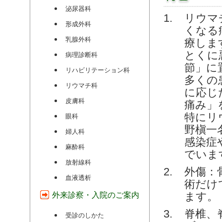
泌尿器科
リウマ
形成外科
くなる
乳腺外科
療しま
とくに
病理診断科
節」に
リハビリテーション科
多くの
リウマチ科
に応じ
皮膚科
痛み」
特にリ
眼科
野槇一
婦人科
感染症
麻酔科
でいま
放射線科
外傷：
血液透析
術だけ
ます。
外来診察・入院のご案内
脊椎、
受診のしかた